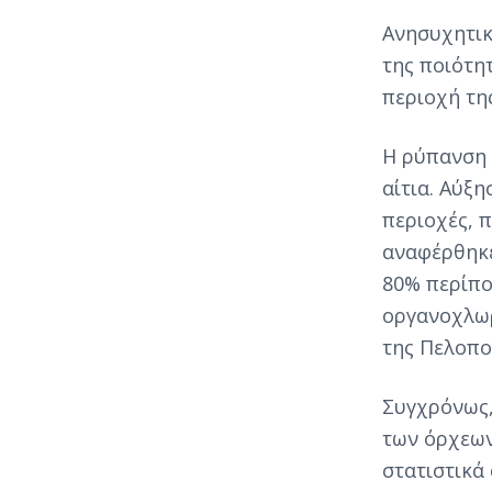
Ανησυχητικ
της ποιότη
περιοχή της
Η ρύπανση 
αίτια. Αύξ
περιοχές, 
αναφέρθηκε
80% περίπο
οργανοχλωρ
της Πελοπο
Συγχρόνως,
των όρχεων
στατιστικά