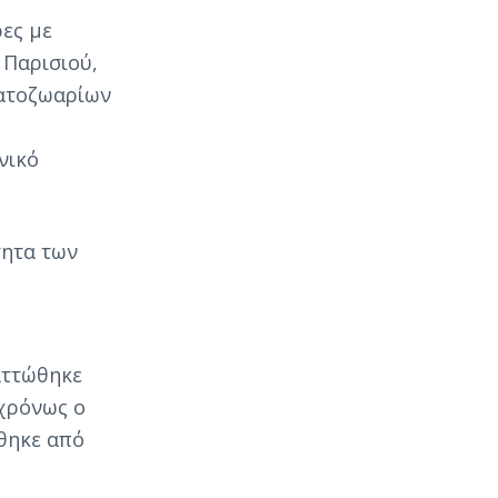
ρες με
 Παρισιού,
ματοζωαρίων
νικό
τητα των
αττώθηκε
γχρόνως ο
θηκε από