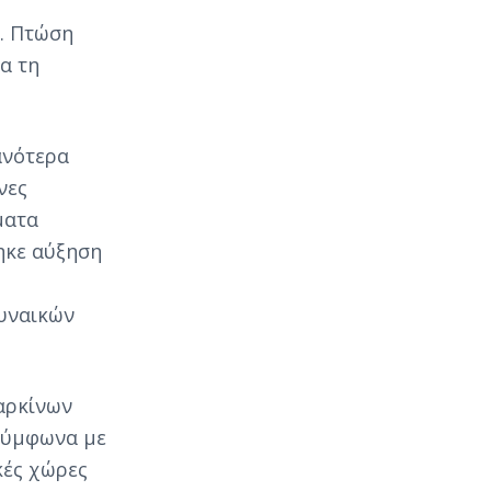
α. Πτώση
α τη
ανότερα
νες
ματα
ηκε αύξηση
υναικών
αρκίνων
 σύμφωνα με
κές χώρες