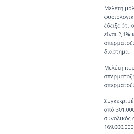
Μελέτη μάλ
φυσιολογικ
έδειξε ότι
είναι 2,1%
σπερματοζω
διάστημα.
Μελέτη που
σπερματοζω
σπερματοζω
Συγκεκριμέ
από 301.000
συνολικός 
169.000.000