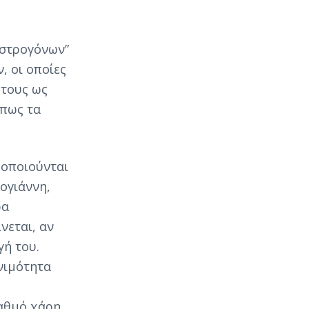
ιστρογόνων”
, οι οποίες
 τους ως
όπως τα
μοποιούνται
ογιάννη,
ρα
νεται, αν
γή του.
νιμότητα
αθμό χάρη