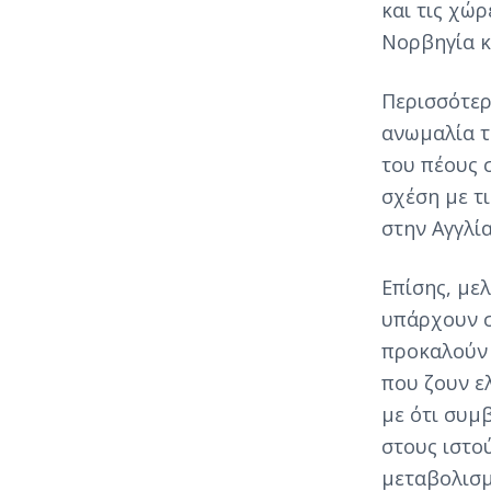
και τις χώ
Νορβηγία κ
Περισσότερο
ανωμαλία τ
του πέους 
σχέση με τι
στην Αγγλία
Επίσης, μελ
υπάρχουν σ
προκαλούν
που ζουν ε
με ότι συμ
στους ιστο
μεταβολισμ