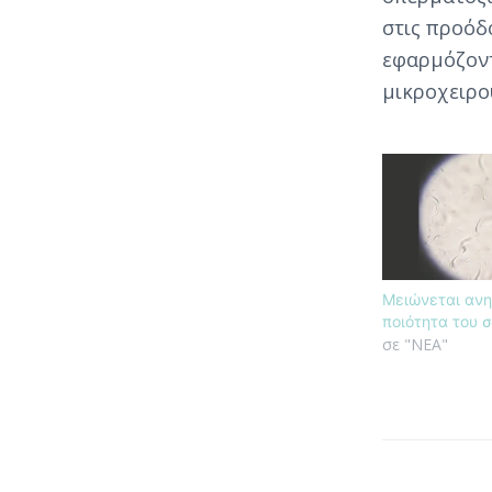
στις προό
εφαρμόζοντ
μικροχειρο
Μειώνεται ανη
ποιότητα του 
σε "ΝΕΑ"