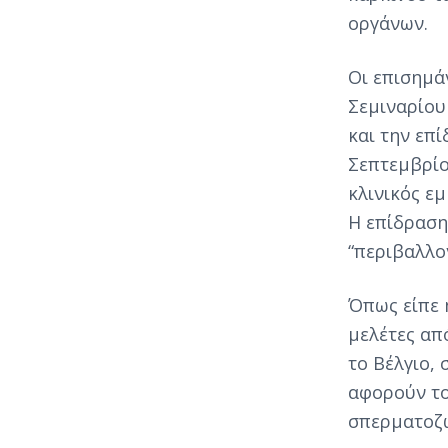
ο
Ο
οργάνων.
λ
Σ
ό
|
γ
P
Οι επισημά
ο
G
ς
Σεμιναρίου
D
2
1
και την επ
3
Σεπτεμβρίο
.
0
κλινικός ε
9
Η επίδραση
9
.
“περιβαλλο
6
0
.
Όπως είπε 
9
9
μελέτες από
το Βέλγιο,
αφορούν το
σπερματοζω