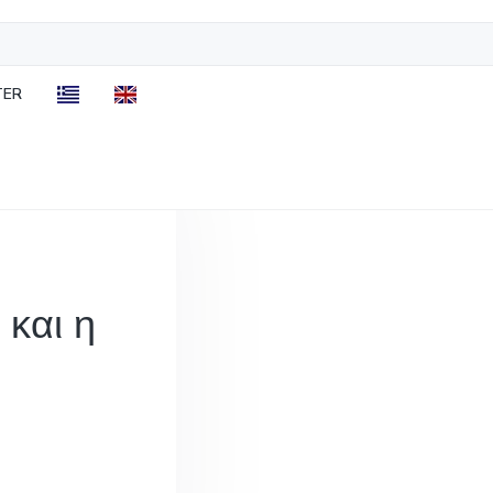
TER
 και η