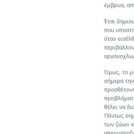
έμβρυα, απ’
Έτσι δημιο
που υποστη
όταν εισέλ
περιβαλλον
οργανοχλω
Όμως, το μ
σήμερα την
προσθέτοντ
προβλήματα
θέλει να δ
Πάντως σημ
των ζώων κ
σπερματοζω