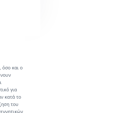
 όσο και ο
χνουν
ι
τικό για
ν κατά το
ξηση του
γεννητικών