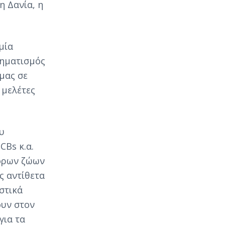
η Δανία, η
μία
χηματισμός
 μας σε
 μελέτες
ου
CBs κ.α.
όρων ζώων
ς αντίθετα
στικά
ουν στον
για τα