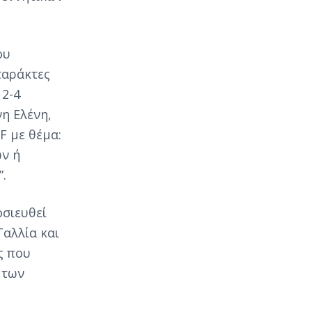
ου
ταράκτες
 2-4
η Ελένη,
F με θέμα:
ν ή
.
οσιευθεί
Γαλλία και
ς που
 των