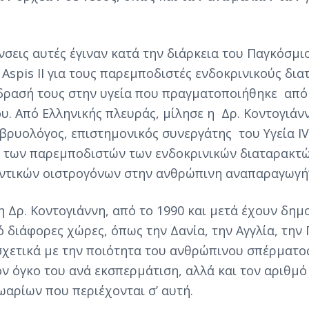
νσεις αυτές έγιναν κατά την διάρκεια του Παγκόσμι
 Aspis II για τους παρεμποδιστές ενδοκρινικούς δια
ίδρασή τους στην υγεία που πραγματοποιήθηκε από
υ. Από Ελληνικής πλευράς, μίλησε η Δρ. Κοντογιάνν
μβρυολόγος, επιστημονικός συνεργάτης του Υγεία IV
 των παρεμποδιστών των ενδοκρινικών διαταρακτώ
ντικών οιστρογόνων στην ανθρώπινη αναπαραγωγή”
η Δρ. Κοντογιάννη, από το 1990 και μετά έχουν δημ
 διάφορες χώρες, όπως την Δανία, την Αγγλία, την 
 σχετικά με την ποιότητα του ανθρώπινου σπέρματο
ν όγκο του ανά εκσπερμάτιση, αλλά και τον αριθμό
αρίων που περιέχονται σ’ αυτή.