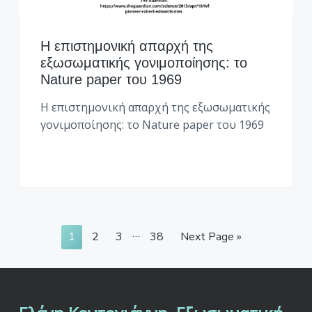
Η επιστημονική απαρχή της
εξωσωματικής γονιμοποίησης: το
Nature paper του 1969
Η επιστημονική απαρχή της εξωσωματικής
γονιμοποίησης: το Nature paper του 1969
I
…
G
G
G
G
G
1
2
3
38
Next Page »
n
o
o
o
o
o
t
t
t
t
t
t
e
o
o
o
o
o
r
p
p
p
p