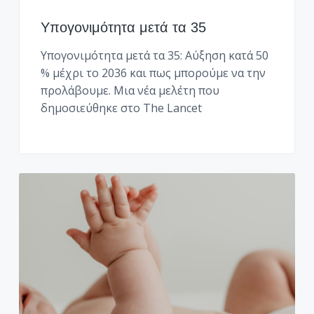
λ
ό
γ
Υπογονιμότητα μετά τα 35
ο
ς
Υπογονιμότητα μετά τα 35: Αύξηση κατά 50
2
% μέχρι το 2036 και πως μπορούμε να την
1
3
προλάβουμε. Μια νέα μελέτη που
.
δημοσιεύθηκε στο The Lancet
0
9
9
.
6
0
.
9
9