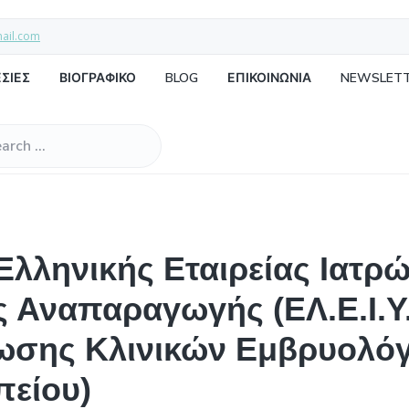
mail.com
ΣΙΕΣ
ΒΙΟΓΡΑΦΙΚΟ
BLOG
ΕΠΙΚΟΙΝΩΝΙΑ
NEWSLET
Ελληνικής Εταιρείας Ιατρ
Αναπαραγωγής (ΕΛ.Ε.Ι.Υ.Α
σης Κλινικών Εμβρυολόγω
πείου)