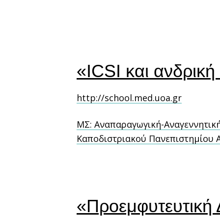
«ICSI και ανδρικ
http://school.med.uoa.gr
ΜΣ: Αναπαραγωγική-Αναγεννητική Ι
Καποδιστριακού Πανεπιστημίου Α
«Προεμφυτευτική 