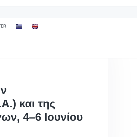
TER
ών
.) και της
ν, 4–6 Ιουνίου