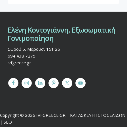
Ελένη Κοντογιάννη, Εξωσωματική
F
Γονιμοποίηση
o
Σωρού 5, Μαρούσι 151 25
o
694 438 7275
t
ivfgreece.gr
e
r
Copyright © 2026 IVFGREECE.GR
–
ΚΑΤΑΣΚΕΥΗ ΙΣΤΟΣΕΛΙΔΩΝ
| SEO