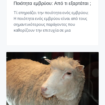
λ
Ποιότητα εμβρύου: Από τι εξαρτάται ;
ό
γ
Τί επηρεάζει την ποιότητα ενός εμβρύου;
ο
ς
Η ποιότητα ενός εμβρύου είναι από τους
2
σημαντικότερους παράγοντες που
1
3
καθορίζουν την επιτυχία σε μια
.
0
9
9
.
6
0
.
9
9