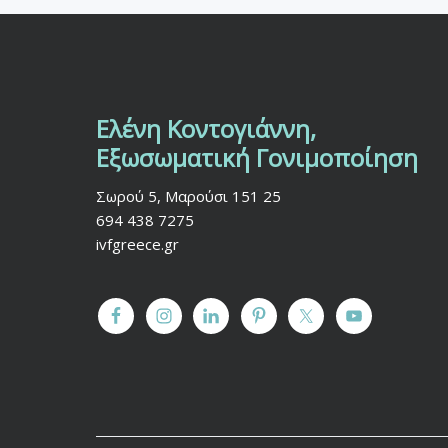
Ελένη Κοντογιάννη,
F
Εξωσωματική Γονιμοποίηση
o
Σωρού 5, Μαρούσι 151 25
o
694 438 7275
t
ivfgreece.gr
e
r