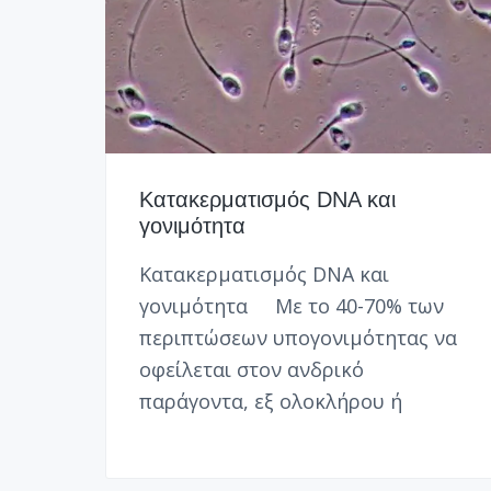
ο
Ο
λ
Σ
ό
|
γ
P
ο
G
ς
D
2
1
3
.
Κατακερματισμός DNA και
0
9
γονιμότητα
9
.
Κατακερματισμός DNA και
6
0
γονιμότητα Mε το 40-70% των
.
περιπτώσεων υπογονιμότητας να
9
9
οφείλεται στον ανδρικό
παράγοντα, εξ ολοκλήρου ή