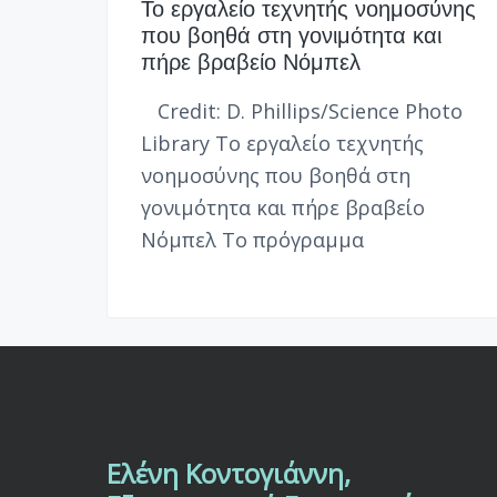
v
n
Ι
ν
Το εργαλείο τεχνητής νοημοσύνης
ν
Μ
i
t
που βοηθά στη γονιμότητα και
η
Ο
πήρε βραβείο Νόμπελ
Β
g
Π
ι
Ο
a
ο
Ι
Credit: D. Phillips/Science Photo
λ
t
Η
Library Το εργαλείο τεχνητής
ό
Σ
i
γ
Η
νοημοσύνης που βοηθά στη
ο
|
o
ς
γονιμότητα και πήρε βραβείο
I
-
n
V
Νόμπελ Το πρόγραμμα
Κ
F
λ
Φ
ι
Υ
ν
Σ
ι
Ι
κ
Κ
ό
Ο
ς
Ε
Σ
μ
Κ
β
Υ
ρ
Κ
Ελένη Κοντογιάννη,
F
υ
Λ