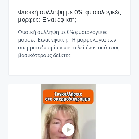
λ
ό
γ
Φυσική σύλληψη με 0% φυσιολογικές
ο
μορφές: Είναι εφικτή;
ς
2
Φυσική σύλληψη με 0% φυσιολογικές
1
3
μορφές: Είναι εφικτή; Η μορφολογία των
.
σπερματοζωαρίων αποτελεί έναν από τους
0
βασικότερους δείκτες
9
9
.
6
0
.
9
9