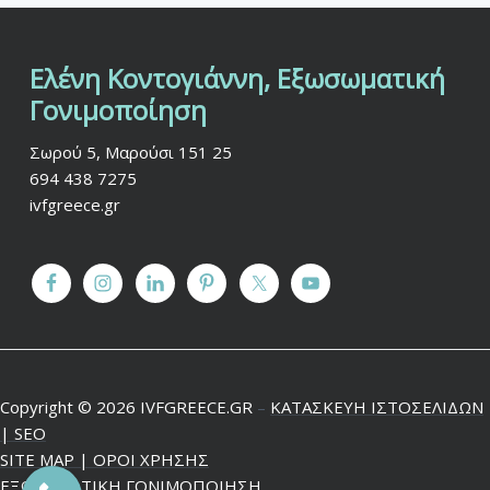
Ελένη Κοντογιάννη, Εξωσωματική
F
Γονιμοποίηση
o
Σωρού 5, Μαρούσι 151 25
o
694 438 7275
t
ivfgreece.gr
e
r
Copyright © 2026 IVFGREECE.GR
–
ΚΑΤΑΣΚΕΥΗ ΙΣΤΟΣΕΛΙΔΩΝ
| SEO
SITE MAP |
ΟΡΟΙ ΧΡΗΣΗΣ
ΕΞΩΣΩΜΑΤΙΚΗ ΓΟΝΙΜΟΠΟΙΗΣΗ